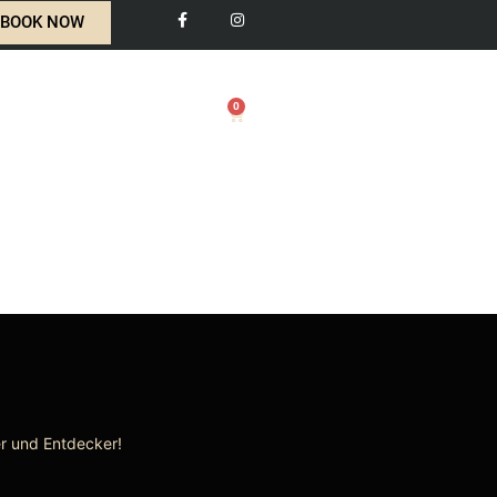
BOOK NOW
0
SHOP
EN
0,00
€
er und Entdecker!